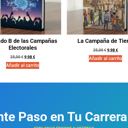
ado B de las Campañas
La Campaña de Tier
Electorales
25,00
€
9,98
€
25,00
€
9,98
€
Añadir al carrito
Añadir al carrito
nte Paso en Tu Carrera