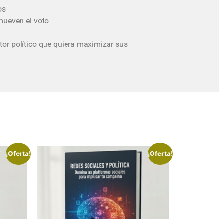
os
mueven el voto
ctor político que quiera maximizar sus
¡Oferta!
¡Oferta!