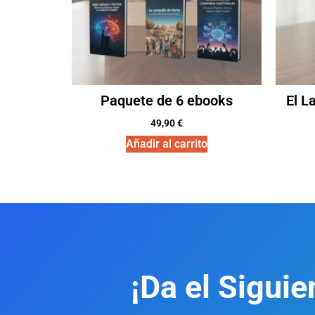
Paquete de 6 ebooks
El L
49,90
€
Añadir al carrito
¡Da el Siguie